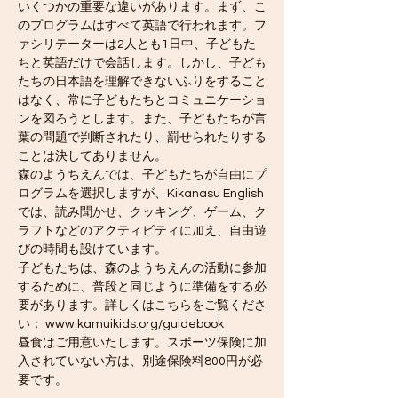
いくつかの重要な違いがあります。まず、こ
のプログラムはすべて英語で行われます。フ
ァシリテーターは2人とも1日中、子どもた
ちと英語だけで会話します。しかし、子ども
たちの日本語を理解できないふりをすること
はなく、常に子どもたちとコミュニケーショ
ンを図ろうとします。また、子どもたちが言
葉の問題で判断されたり、罰せられたりする
ことは決してありません。
森のようちえんでは、子どもたちが自由にプ
ログラムを選択しますが、Kikanasu English
では、読み聞かせ、クッキング、ゲーム、ク
ラフトなどのアクティビティに加え、自由遊
びの時間も設けています。
子どもたちは、森のようちえんの活動に参加
するために、普段と同じように準備をする必
要があります。詳しくはこちらをご覧くださ
い： www.kamuikids.org/guidebook
昼食はご用意いたします。スポーツ保険に加
入されていない方は、別途保険料800円が必
要です。