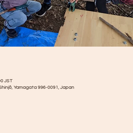
0 JST
 Shinjō, Yamagata 996-0091, Japan