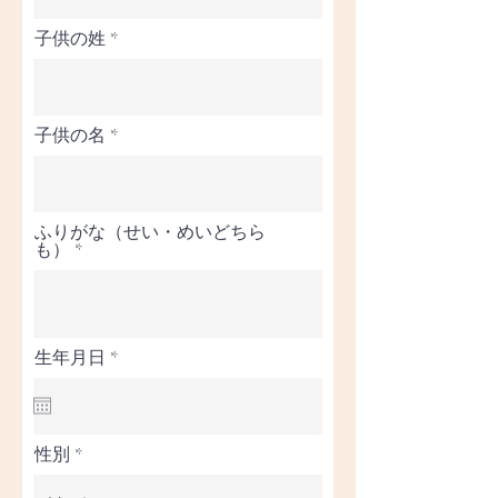
子供の姓
子供の名
ふりがな（せい・めいどちら
も）
r
生年月日
*
e
q
u
i
r
性別
e
d