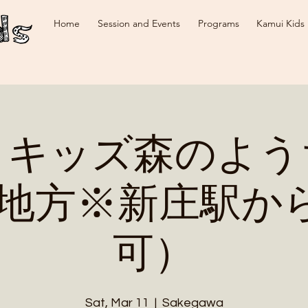
Home
Session and Events
Programs
Kamui Kids
イキッズ森のよう
上地方※新庄駅か
可）
Sat, Mar 11
  |  
Sakegawa