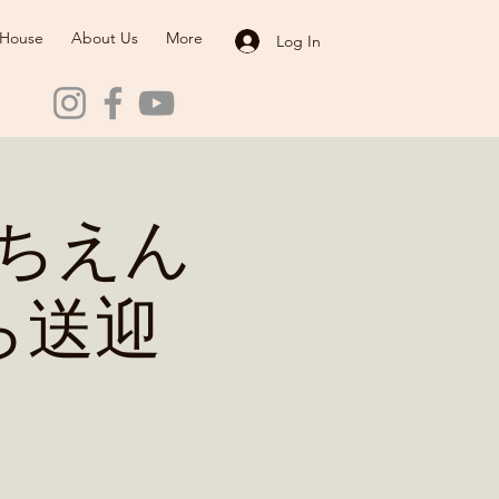
 House
About Us
More
Log In
ちえん
ら送迎