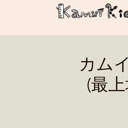
カム
(最