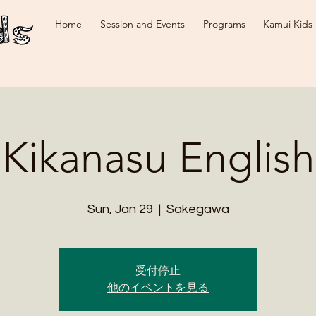
Home
Session and Events
Programs
Kamui Kids
Kikanasu English
Sun, Jan 29
  |  
Sakegawa
受付停止
他のイベントを見る