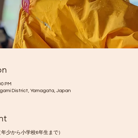
on
00 PM
mi District, Yamagata, Japan
nt
 幼児期（年少から小学校6年生まで）