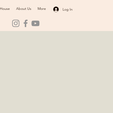
 House
About Us
More
Log In