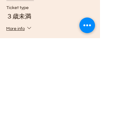
Ticket type
３歳未満
More info
Price
¥1,000
Sale ended
Ticket type
新庄以外の送迎（片道）
Price
¥500