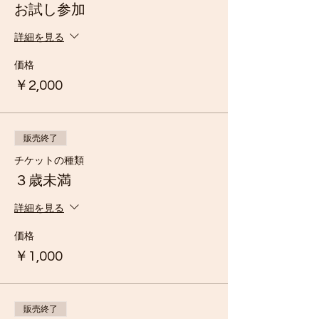
お試し参加
がら、生涯にわたって学ぶことを楽しんだ
り、愛するようになることを願っています！
詳細を見る
セッション概要
価格
対象年齢ー3〜12歳
￥2,000
日程ー週末、月２回
※詳細な日程は当ウェブサイト又はカム
イキッズSNSにてお知らせいたします
時間ー10:00〜15:00
販売終了
場所ー山形県鮭川村木の根坂
※県内の色々な自然環境へ冒険に出掛け
チケットの種類
たりもしますが、その際は
３歳未満
当ウェブサイトやカムイキッズSNSにて事前
にお知らせいたします
詳細を見る
送迎ーあり（新庄／東根のみ）
※東根からは片道500円で利用可能（場
価格
所は要相談）送迎時間は8：30から。
※新庄駅からは無料送迎が可能。新庄駅
￥1,000
の送迎時間は9：20から。
※行きだけでなく、セッション終了後も
同条件で送迎可能です。
※送迎代は参加費の支払時に現金または
販売終了