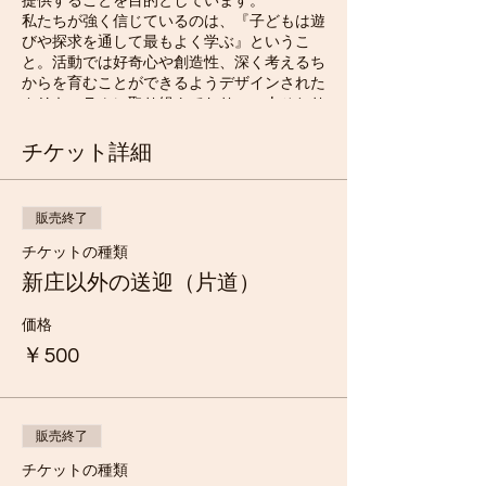
提供することを目的としています。
私たちが強く信じているのは、『子どもは遊
びや探求を通して最もよく学ぶ』というこ
と。活動では好奇心や創造性、深く考えるち
からを育むことができるようデザインされた
カリキュラムに取り組んでおり、一人ひとり
の社会性や情緒の発達、優しさ、思いやり、
他者への共感、協力、チームワークを大切に
チケット詳細
しています。
子どもたちがカムイキッズで経験できるのは
販売終了
自由遊びだけではありません。
チケットの種類
経験豊富なファシリテーターが読み聞かせや
新庄以外の送迎（片道）
ストーリーテリング、ものづくり、クッキン
グ、言語学習などのアクティビティを提供
価格
し、私たちのコミュニティのサポーターとコ
￥500
ラボレーションした活動を体験することもで
きます。
子どもたちの多様な経験や学びは、豊かな財
販売終了
産となるでしょう。
チケットの種類
お子さまがカムイキッズでの時間を楽しみな