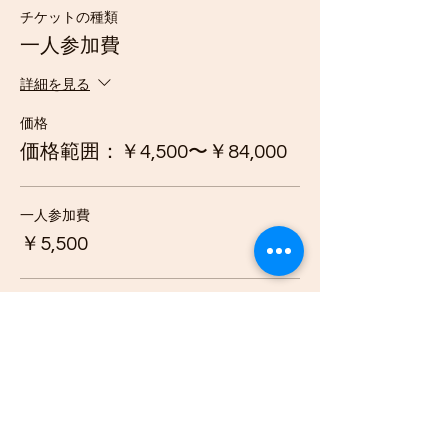
クレジットカードにて
チケットの種類
お支払いください
持ち物ー下記でご確認ください
一人参加費
セッションへは天候や環境に応じた服装でご
詳細を見る
参加ください。
※準備の仕方については、ギアガイドとマニ
価格
ュアルをご参照してください。
価格範囲：￥4,500〜￥84,000
以下は、一般的な持ち物リストです：
水筒
ランチ、おやつ
一人参加費
目や首を日差しから守るためのつばの
￥5,500
広い帽子
日焼け止め
いくつかの靴下の替え
兄弟割あり
着替え1回分（下着含む）
虫除けスプレー
￥4,500
長靴
雨具（上下がベスト）
タオル
2回チケット（30日間有効）
リュックサック（持ち運び用）
ビニール袋（濡れたり汚れたりした衣
￥6,500
類を入れるため）