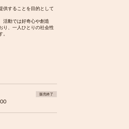
提供することを目的として
。活動では好奇心や創造
おり、一人ひとりの社会性
す。
グ、言語学習などのアクテ
験することもできます。
、愛するようになることを
販売終了
00