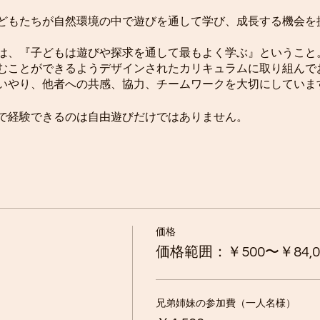
どもたちが自然環境の中で遊びを通して学び、成長する機会を
は、『子どもは遊びや探求を通して最もよく学ぶ』ということ
むことができるようデザインされたカリキュラムに取り組んで
いやり、他者への共感、協力、チームワークを大切にしていま
で経験できるのは自由遊びだけではありません。
ーが読み聞かせやストーリーテリング、ものづくり、クッキン
のコミュニティのサポーターとコラボレーションした活動を体
学びは、豊かな財産となるでしょう。
価格
の時間を楽しみながら、生涯にわたって学ぶことを楽しんだり
価格範囲：￥500〜￥84,0
兄弟姉妹の参加費（一人名様）