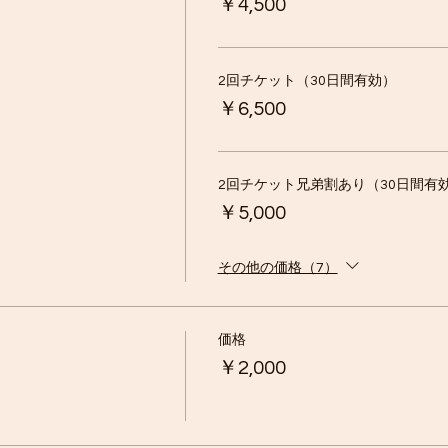
￥4,500
イト又はカムイキッズSNSにてお知らせいたします
坂
2回チケット（30日間有効）
へ冒険に出掛けたりもしますが、その際は
￥6,500
ッズSNSにて事前にお知らせいたします
み）
で利用可能（場所は要相談）送迎時間は8：30から。
2回チケット兄弟割あり（30日間有
可能。新庄駅の送迎時間は9：20から。
￥5,000
ション終了後も同条件で送迎可能です。
時に現金またはクレジットカードにて
その他の価格（7）
さい
に応じた服装でご参加ください。
価格
ギアガイドとマニュアルをご参照してください。
￥2,000
ストです：