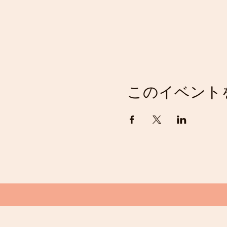
冬期は、このブログで紹介
私たちは、お子さまが私た
ています！
参加費
お試し参加（3〜12歳
このイベント
参加費（3〜12歳） 
兄弟割ありでの参加費（
対象年齢外（１〜２歳
※まだ歩かないお子様（0
※初回のお試し参加は必ず
※初回限定お試し参加の体
いたします。
支払い方法
●当日現金またはクレジッ
※回数券の場合は現金支払