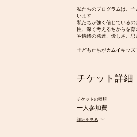
私たちのプログラムは、子
います。
私たちが強く信じているの
性、深く考えるちからを育
や情緒の発達、優しさ、思
子どもたちがカムイキッズ
経験豊富なファシリテータ
ィビティを提供し、私たち
チケット詳細
子どもたちの多様な経験や
チケットの種類
お子さまがカムイキッズで
願っています！
一人参加費
詳細を見る
セッション概要
対象年齢ー3〜12歳
日程ー週末、月２回