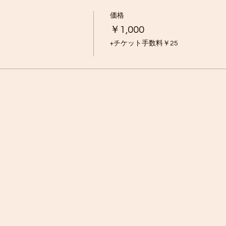
守るためのつばの広い帽子
価格
￥1,000
え
む）
+チケット手数料￥25
）
ち運び用）
り汚れたりした衣類を入れるため）
い時期でも、軽量で四肢をカバーできる吸水性のある素材を使
温に関係なく、すべての活動には合成繊維やウールが最適です
ーには最適です)
が汚れたり、泥だらけになったりすることを覚悟して
ダメージを受けてもいい服装をご用意ください。
的に重ね着をおすすめしています。暖かい季節には、吸汗速 
の両方に使用することをお勧 めします。
いた後のために暖かい保温性のあるレイヤーやジャケットを 