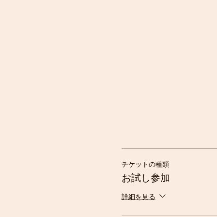
※詳細な日程は当ウェブサ
時間ー10:00〜15:00
場所ー山形県鮭川村木の根
※県内の色々な自然環境
当ウェブサイトやカムイキ
送迎ーあり（新庄／東根の
※東根からは片道500円
※新庄駅からは無料送迎が
※行きだけでなく、セッ
※送迎代は参加費の支払
お支払いください
持ち物ー下記でご確認くだ
セッションへは天候や環境
チケットの種類
※準備の仕方については、
お試し参加
以下は、一般的な持ち物リ
詳細を見る
水筒
ランチ、おやつ