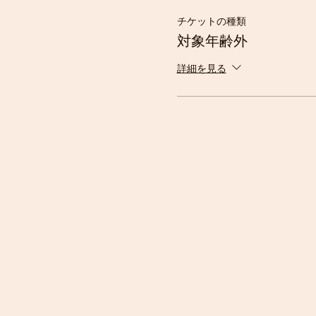
目や首を日差しから
チケットの種類
日焼け止め
対象年齢外
いくつかの靴下の替
着替え1回分（下着含
詳細を見る
虫除けスプレー
長靴
雨具（上下がベスト
タオル
リュックサック（持
ビニール袋（濡れた
長袖、長ズボン（暑
ください。季節や気
い、くつろぎやレジャ
★お子様が持ってきたもの
ください。汚れてもいい、
★お子さまの服装は、基本
良い素材をパンツとシャツ
★涼しい季節には、汗をか