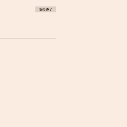
販売終了
用してください。綿は避けて
。※綿は汗をかく可能性の低
乾性のある素材と通気性の
用意しましょう。