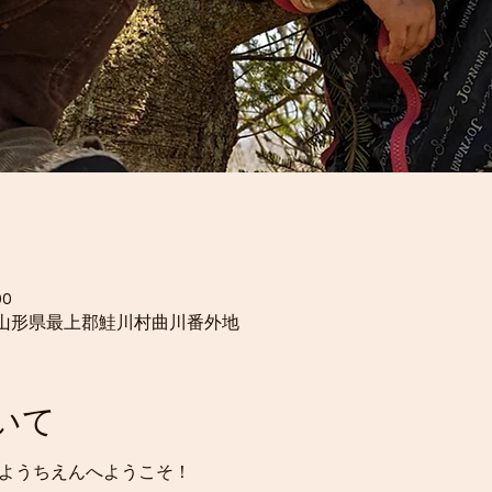
00
06 山形県最上郡鮭川村曲川番外地
いて
のようちえんへようこそ！