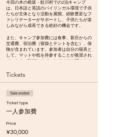
今回の木の根坂・鮭川村での2泊キャンプ
は、日本語と英語のバイリンガル環境で子供
たちが主体となり活動を展開。経験豊富なフ
ァシリテーターがサポートし、子供たちが楽
しみながら成長できる絶好の機会です。
また、キャンプ参加費には食事、新庄からの
交通費、宿泊費（寝袋とテントを含む）、保
険が含まれています。参加者は自分の寝具と
して、マットや枕を持参することが推奨され
ています。詳細なサポートガイドは間もなく
公開予定です！
Tickets
キャンプでは、テントやタープ設営、アウト
ドア料理、キャンプファイヤーの始め方な
ど、基本的なキャンプスキルを学びます。さ
Sale ended
らに、星空観察、近くの川や森を探検、野鳥
観察、化石探し、木登り、木彫り、クラフト
Ticket type
制作、歌、物語、ダンス、ゲーム、ハイキン
一人参加費
グ、夜間ハイキングなど、楽しいアクティビ
ティが盛りだくさん！
Price
¥30,000
美しい自然に囲まれた木の根坂・鮭川村での