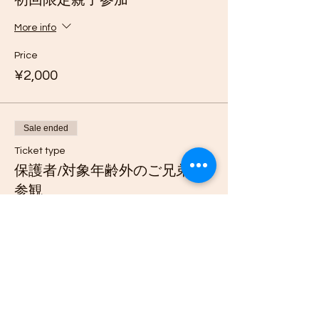
初回限定親子参加
い。汚れてもいい、傷ついてもいいという服
装をご用意してください。
More info
お子さまの服装は、基本的に重ね着をおすす
Price
めしています。暖かい季節には、吸汗速乾性
¥2,000
のある素材と通気性の良い素材をパンツとシ
ャツの両方に使用することをお勧めします。
涼しい季節には、ダウンタイムのために暖か
Sale ended
い保温性のあるレイヤーやジャケットを用意
しましょう。
Ticket type
保護者/対象年齢外のご兄弟の
東根からは別料金で限定送迎、新庄駅からは
参観
限定無料送迎が可能です。東根の送迎時間は
8：30～、新庄駅の送迎時間は9：20～とな
ります。また、セッションの後に新庄までの
More info
無料送迎、東根までの追加料金での送迎も可
能です。詳しくはチケット料金をご覧くださ
Price
い。
¥1,000
+¥25 ticket service fee
冬期は、このブログで紹介したような適切な
服装でお出かけください。