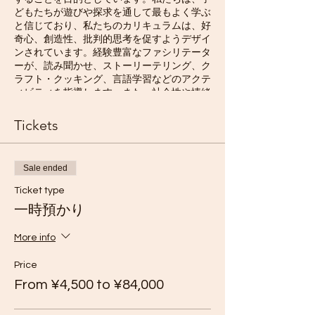
どもたちが遊びや探求を通して最もよく学ぶ
と信じており、私たちのカリキュラムは、好
奇心、創造性、批判的思考を促すようデザイ
ンされています。経験豊富なファシリテータ
ーが、読み聞かせ、ストーリーテリング、ク
ラフト・クッキング、言語学習などのアクテ
ィビティを指導します。また、社会性や情緒
の発達、優しさ、思いやり、共感、協力、チ
ームワークを重視しています。お子さまが私
Tickets
たちとの時間を楽しみながら、生涯にわたっ
て学ぶことを愛するようになることを願って
います！
Sale ended
セッションは10:00から15:00までです。セッ
Ticket type
ションの場所は変わることがありますが、多
一時預かり
くは山形県鮭川村木の根坂で開催されます。
More info
天候に応じた服装でご準備ください。準備の
仕方については、ギアガイドとマニュアルを
Price
参照してください。以下は、一般的な持ち物
リストです：
From ¥4,500 to ¥84,000