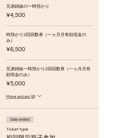
水筒
兄弟姉妹の一時預かり
ランチ
¥4,500
目や首を日差しから守るためのつばの
広い帽子
日焼け止め
いくつかの靴下の替え
時預かり2回回数券（一ヵ月月有効現金の
着替え1回分
み）
虫除けスプレー
¥6,500
長靴
雨具（上下がベスト）
タオル
リュックサック（持ち運び用）、濡れ
兄弟姉妹一時預かり2回回数券（一ヵ月月有
たり汚れたりした衣類を入れるための
効現金のみ）
ビニール袋
¥5,000
長袖、長ズボン（暑い時期には、軽量
で四肢をカバーできる吸水性のある素
More prices (6)
材を使用する。綿は避けてください。
季節や気温に関係なく、すべての活動
には合成繊維やウールが最適です。綿
は、汗をかく可能性の低い、くつろぎ
Sale ended
やレジャーに最適です)。
Ticket type
※お子様が持ってきたものが汚れたり、泥だ
らけになったりすることを覚悟してくださ